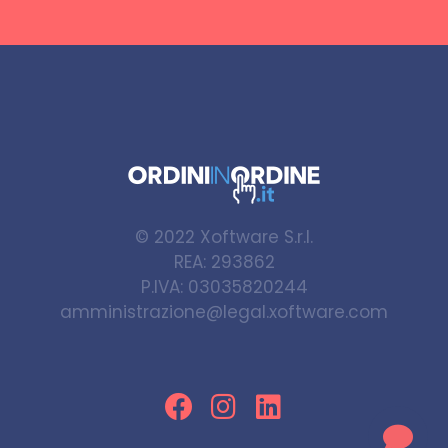
© 2022
Xoftware S.r.l.
REA: 293862
P.IVA: 03035820244
amministrazione@legal.xoftware.com