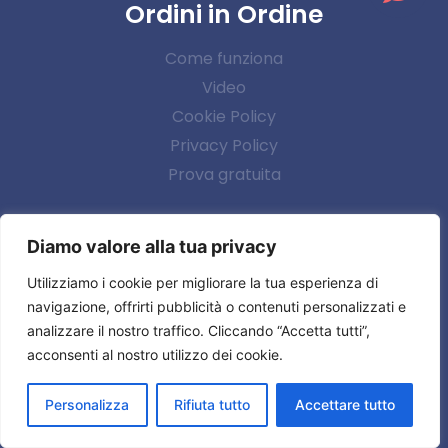
Ordini in Ordine
Come funziona
Video
Cookie Policy
Privacy Policy
Prova gratuita
Contatti
Diamo valore alla tua privacy
Via Brescia, 5
Utilizziamo i cookie per migliorare la tua esperienza di
36040 Torri di Quartesolo VI
navigazione, offrirti pubblicità o contenuti personalizzati e
info@ordiniinordine.it
analizzare il nostro traffico. Cliccando “Accetta tutti”,
acconsenti al nostro utilizzo dei cookie.
PROVA GRATUITA
Personalizza
Rifiuta tutto
Accettare tutto