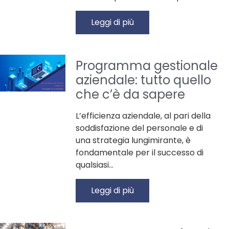
Inserisci il tuo numero di telefono
e ti richiamiamo noi!
Leggi di più
Programma gestionale
Confermo di aver preso
aziendale: tutto quello
informativa sulla
visione dell'
privacy
che c’è da sapere
Autorizzo all'invio di
informazioni di carattere
marketing/commerciale
L’efficienza aziendale, al pari della
soddisfazione del personale e di
una strategia lungimirante, è
fondamentale per il successo di
qualsiasi…
Leggi di più