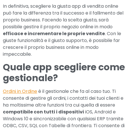
In definitiva, scegliere la giusta app di vendita online
può fare la differenza tra il successo e il fallimento del
Confermo di aver preso
informativa sulla
visione dell'
proprio business. Facendo la scelta giusta, sarà
privacy
possibile gestire il proprio negozio online in modo
Autorizzo all'invio di
informazioni di carattere
efficace e incrementare le proprie vendite
. Con le
marketing/commerciale
giuste funzionalità e il giusto supporto, è possibile far
crescere il proprio business online in modo
impeccabile.
Quale app scegliere come
gestionale?
Ordini in Ordine
è il gestionale che fa al caso tuo. Ti
consente di gestire gli ordini, i contatti dei tuoi clienti e
ha moltissime altre funzioni tra cui quella di essere
compatibile con tutti i dispositivi
iOS, Android e
Windows 10 e sincronizzabile con qualsiasi ERP tramite
ODBC, CSV, SQL con Tabelle di frontiera. Ti consente di