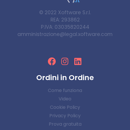
© 2022
Xoftware S.r.l.
REA: 293862
P.IVA: 03035820244
amministrazione@legal.xoftware.com
Ordini in Ordine
Come funziona
Video
Cookie Policy
Privacy Policy
Prova gratuita