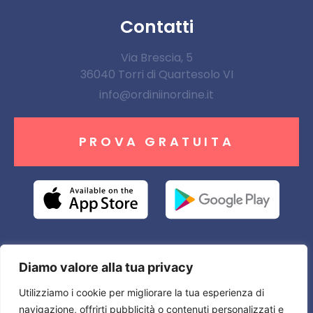
Contatti
Via Brescia, 5
36040 Torri di Quartesolo VI
info@ordiniinordine.it
PROVA GRATUITA
Diamo valore alla tua privacy
LASCIACI IL TUO
Utilizziamo i cookie per migliorare la tua esperienza di
NUMERO E VERRAI
RICONTATTATO
navigazione, offrirti pubblicità o contenuti personalizzati e